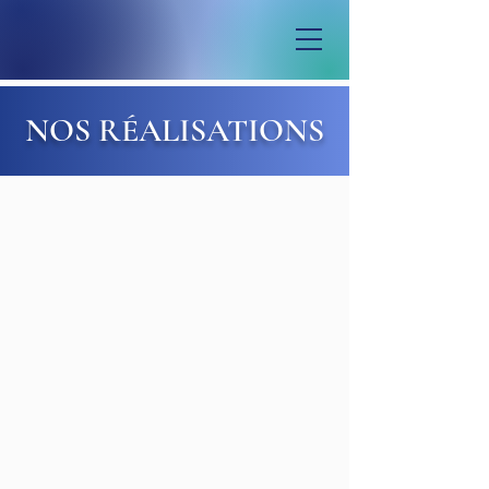
NOS RÉALISATIONS
EN COURS DE
RÉALISATION
Découvrez nos projets en cours, axés sur
les secondes résidences, conçus pour
offrir un cadre de vie exceptionnel.
Chaque développement met l’accent sur
le confort et la commodité, avec des
équipements de qualité adaptés aux
résidents. Suivez l’évolution de nos